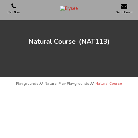
Call Now
Send Email
PLAYGROUNDS
Natural Course
(NAT113)
SKATEPARKS
WOODEN HOUSES
Playgrounds
Natural Play Playgrounds
Natural Course
OUTDOOR FURNITURES
SPORT AREAS
REFERENCES