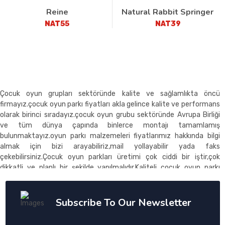
Reine
Natural Rabbit Springer
NAT55
NAT39
Çocuk oyun grupları sektöründe kalite ve sağlamlıkta öncü
firmayız.çocuk oyun parkı fiyatları akla gelince kalite ve performans
olarak birinci sıradayız.çocuk oyun grubu sektöründe Avrupa Birliği
ve tüm dünya çapında binlerce montajı tamamlamış
bulunmaktayız.oyun parkı malzemeleri fiyatlarımız hakkında bilgi
almak için bizi arayabiliriz,mail yollayabilir yada faks
çekebilirsiniz.Çocuk oyun parkları üretimi çok ciddi bir iştir,çok
dikkatli ve planlı bir şekilde yapılmalıdır.Kaliteli çocuk oyun parkı
üretmek için kaliteli ham madde ve kalite işçilik gereklidir.Çocuk
oyun parkı üreticileri üretim prosesini kalite kontrol çerçevesinde
devam ettiremlidir.Çocuk oyun parkı fiyatı alırken kalite,uzun
Subscribe To Our Newsletter
ömürlülük ve firma backgrounduna dikkat edilmelidir.Çoçuk oyun
parkı fiyatı için lütfen bize danışınız.Skate park ürünlerimiz birinci