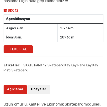
başlamak için hala geç kalmadınız !!!
SK012
Spesifikasyon
Asgari Alan:
18×34 m
İdeal Alan:
20×36 m
TEKLIF AL
Etiketler:
SKATE PARK 12
Skatepark
Kay Kay Parkı
Kay Kay
Pisti
Skatepark.
Açıklama
Dosyalar
Uzun ömürlü, Kaliteli ve Ekonomik Skatepark modülleri.