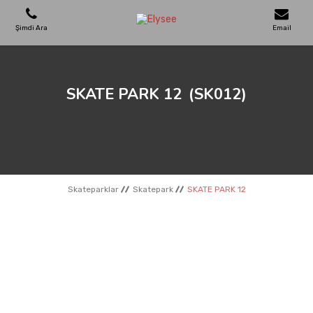
Şimdi Ara
Email
OYUN PARKLARI
SKATE PARK 12
(SK012)
SKATEPARKLAR
AHŞAP EVLER
Skateparklar
Skatepark
SKATE PARK 12
KENT MOBILYALARI
SPOR ALANLARI
REFERANSLAR