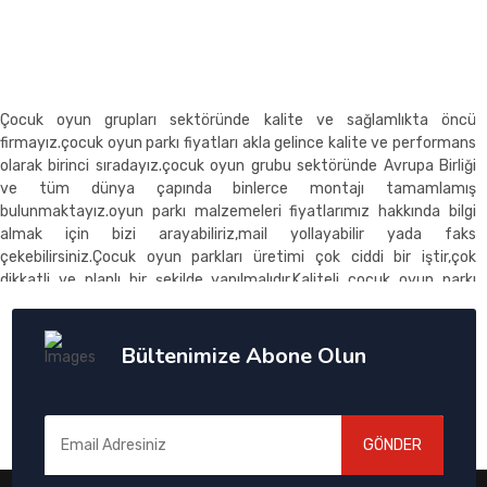
Çocuk oyun grupları sektöründe kalite ve sağlamlıkta öncü
firmayız.çocuk oyun parkı fiyatları akla gelince kalite ve performans
olarak birinci sıradayız.çocuk oyun grubu sektöründe Avrupa Birliği
ve tüm dünya çapında binlerce montajı tamamlamış
bulunmaktayız.oyun parkı malzemeleri fiyatlarımız hakkında bilgi
almak için bizi arayabiliriz,mail yollayabilir yada faks
çekebilirsiniz.Çocuk oyun parkları üretimi çok ciddi bir iştir,çok
dikkatli ve planlı bir şekilde yapılmalıdır.Kaliteli çocuk oyun parkı
üretmek için kaliteli ham madde ve kalite işçilik gereklidir.Çocuk
oyun parkı üreticileri üretim prosesini kalite kontrol çerçevesinde
devam ettiremlidir.Çocuk oyun parkı fiyatı alırken kalite,uzun
Bültenimize Abone Olun
ömürlülük ve firma backgrounduna dikkat edilmelidir.Çoçuk oyun
parkı fiyatı için lütfen bize danışınız.Skate park ürünlerimiz birinci
sınıf malzemeden ve birinci sınıf işçilik ile üretilir. ahşap oyun alanı
çocuklar için en sağlıklı ve en doğal olanıdır.çocuk oyun malzemeleri
GÖNDER
üretimi uzun yıllar ve knowhow isteyen çok uzun bir süreçtir. çocuk
oyun parkı fiyatlarımız mümkün olan en iyi seviyede