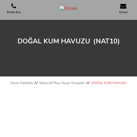
Şimdi Ara
Email
OYUN PARKLARI
DOĞAL KUM HAVUZU
(NAT10)
SKATEPARKLAR
AHŞAP EVLER
Oyun Parkları
Natural Play Oyun Grupları
DOĞAL KUM HAVUZU
KENT MOBILYALARI
SPOR ALANLARI
REFERANSLAR