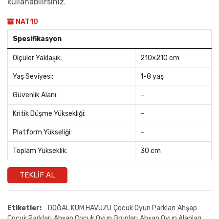
kullanabilirsiniz.
NAT10
Spesifikasyon
Ölçüler Yaklaşık:
210×210 cm
Yaş Seviyesi:
1-8 yaş
Güvenlik Alanı:
–
Kritik Düşme Yüksekliği:
–
Platform Yükseliği:
–
Toplam Yükseklik:
30 cm
TEKLIF AL
Etiketler:
DOĞAL KUM HAVUZU
Çocuk Oyun Parkları
Ahşap
Çocuk Parkları
Ahşap Çocuk Oyun Grupları
Ahşap Oyun Alanları